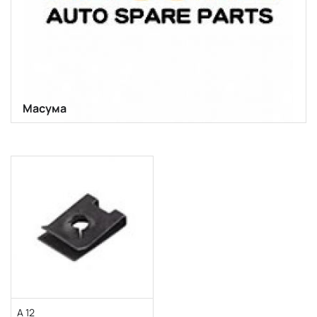
Масума
А 12