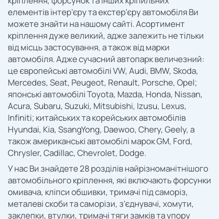
кріплення, форсунок та інших кріпильних
елементів інтер'єру та екстер'єру автомобіля Ви
можете знайти на нашому сайті. Асортимент
кріплення дуже великий, адже залежить не тільки
від місць застосування, а також від марки
автомобіля. Адже сучасний автопарк величезний:
це європейські автомобілі VW, Audi, BMW, Skoda,
Mercedes, Seat, Peugeot, Renault, Porsche, Opel;
японські автомобілі Toyota, Mazda, Honda, Nissan,
Acura, Subaru, Suzuki, Mitsubishi, Izusu, Lexus,
Infiniti; китайських та корейських автомобілів
Hyundai, Kia, SsangYong, Daewoo, Chery, Geely, а
також американські автомобілі марок GM, Ford,
Chrysler, Cadillac, Chevrolet, Dodge.
У нас Ви знайдете 28 розділів найрізноманітнішого
автомобільного кріплення, які включають форсунки
омивача, кліпси обшивки, тримачі під саморіз,
металеві скоби та саморізи, з'єднувачі, хомути,
заклепки, втулки, тримачі тяги замків та упору