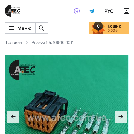
РУС
0
Кошик
Меню
0.00 ₴
Головна
Роз'єм 10к 98816-1011