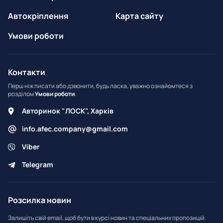
Автокріплення
Карта сайту
Умови роботи
Контакти
Перш ніж писати або дзвонити, будь ласка, уважно ознайомтеся з
розділом
Умови роботи
.
Авторинок "ЛОСК", Харків
info.afec.company@gmail.com
Viber
Telegram
Розсилка новин
Залишіть свій email, щоб бути в курсі новин та спеціальних пропозицій.