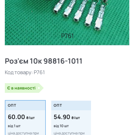
P761
Роз'єм 10к 98816-1011
Код товару:
P761
Є в наявності
ОПТ
ОПТ
60.00
54.90
₴/шт
₴/шт
від 1 шт
від 10 шт
ціна доступна при
ціна доступна при