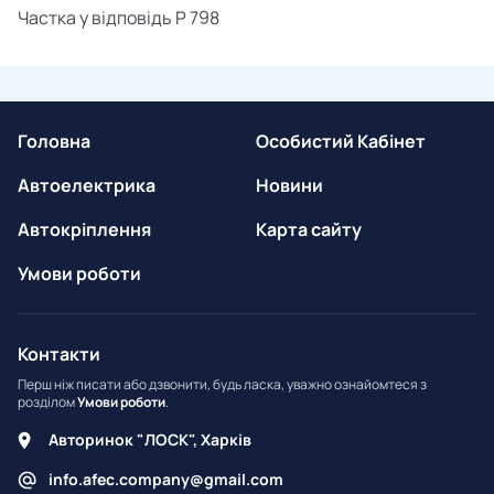
Частка у відповідь
P
798
Головна
Особистий Кабінет
Автоелектрика
Новини
Автокріплення
Карта сайту
Умови роботи
Контакти
Перш ніж писати або дзвонити, будь ласка, уважно ознайомтеся з
розділом
Умови роботи
.
Авторинок "ЛОСК", Харків
info.afec.company@gmail.com