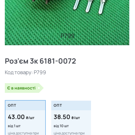
P799
Роз'єм 3к 6181-0072
Код товару:
P799
Є в наявності
ОПТ
ОПТ
43.00
38.50
₴/шт
₴/шт
від 1 шт
від 10 шт
ціна доступна при
ціна доступна при