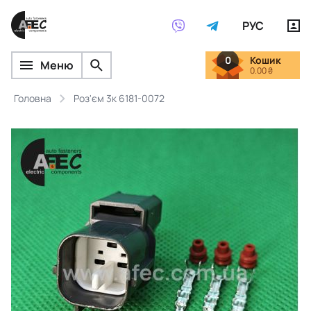
РУС
0
Кошик
Меню
0.00 ₴
Головна
Роз'єм 3к 6181-0072