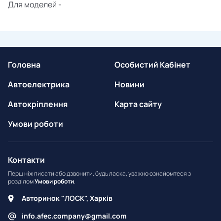
Для моделей -
Головна
Особистий Кабінет
Автоелектрика
Новини
Автокріплення
Карта сайту
Умови роботи
Контакти
Перш ніж писати або дзвонити, будь ласка, уважно ознайомтеся з
розділом
Умови роботи
.
Авторинок "ЛОСК", Харків
info.afec.company@gmail.com