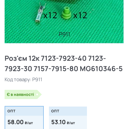
P911
Роз'єм 12к 7123-7923-40 7123-
7923-30 7157-7915-80 MG610346-5
Код товару:
P911
Є в наявності
ОПТ
ОПТ
58.00
53.10
₴/шт
₴/шт