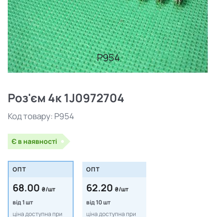
P954
Роз'єм 4к 1J0972704
Код товару:
P954
Є в наявності
ОПТ
ОПТ
68.00
62.20
₴/шт
₴/шт
від 1 шт
від 10 шт
ціна доступна при
ціна доступна при