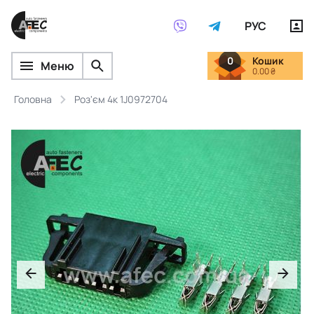
РУС
0
Кошик
Меню
0.00 ₴
Головна
Роз'єм 4к 1J0972704