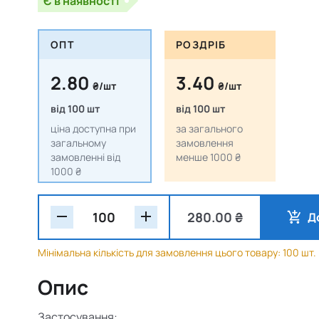
Є в наявності
ОПТ
РОЗДРІБ
2.80
3.40
₴/шт
₴/шт
від 100 шт
від 100 шт
ціна доступна при
за загального
загальному
замовлення
замовленні від
менше 1000 ₴
1000 ₴
280.00 ₴
Д
Мінімальна кількість для замовлення цього товару: 100 шт.
Опис
Застосування: