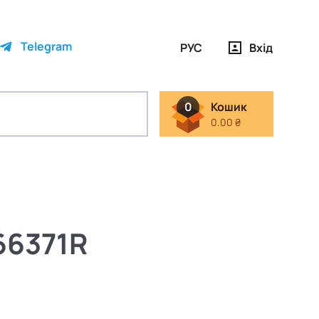
Telegram
РУС
Вхід
0
Кошик
0.00 ₴
66371R