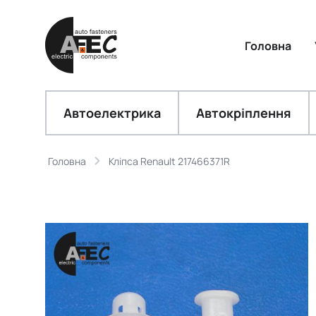
Головна
Автоелектрика
Автокріплення
Головна
Кліпса Renault 217466371R