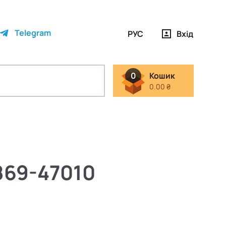
Telegram
РУС
Вхід
0
Кошик
0.00 ₴
869-47010