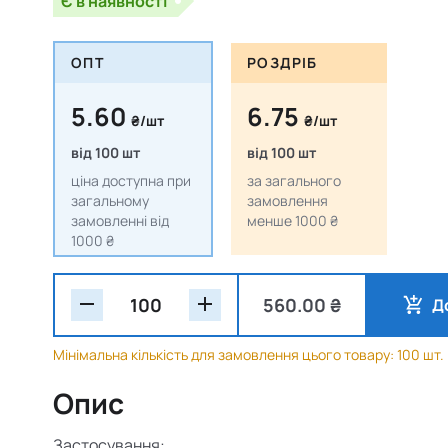
Є в наявності
ОПТ
РОЗДРІБ
5.60
6.75
₴/шт
₴/шт
від 100 шт
від 100 шт
ціна доступна при
за загального
загальному
замовлення
замовленні від
менше 1000 ₴
1000 ₴
560.00 ₴
Д
Мінімальна кількість для замовлення цього товару: 100 шт.
Опис
Застосування: