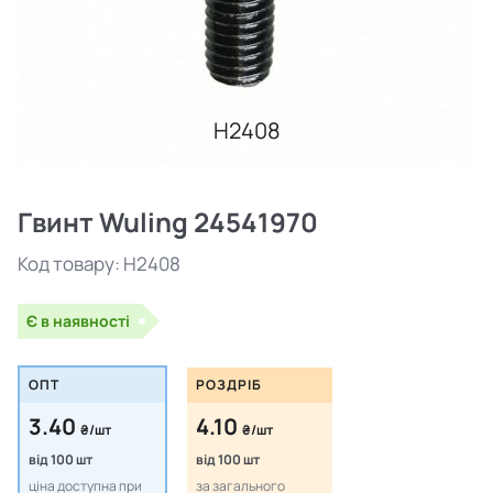
H2408
Гвинт Wuling 24541970
Код товару:
H2408
Є в наявності
ОПТ
РОЗДРІБ
3.40
4.10
₴/шт
₴/шт
від 100 шт
від 100 шт
ціна доступна при
за загального