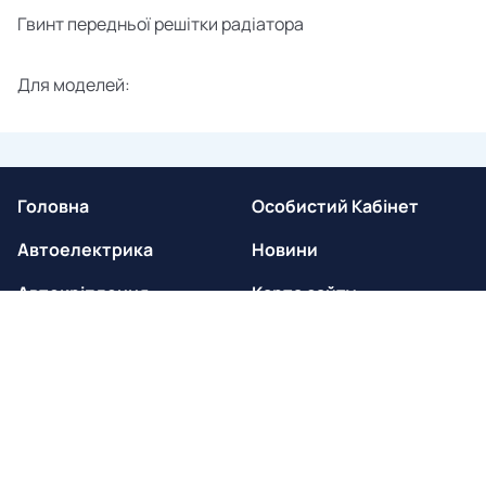
Гвинт передньої решітки радіатора
Для моделей:
Головна
Особистий Кабінет
Автоелектрика
Новини
Автокріплення
Карта сайту
Умови роботи
Контакти
Перш ніж писати або дзвонити, будь ласка, уважно ознайомтеся з
розділом
Умови роботи
.