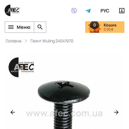
РУС
0
Кошик
Меню
0.00 ₴
Головна
Гвинт Wuling 24541970