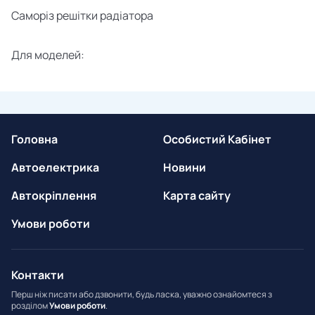
Саморіз решітки радіатора
Для моделей:
Головна
Особистий Кабінет
Автоелектрика
Новини
Автокріплення
Карта сайту
Умови роботи
Контакти
Перш ніж писати або дзвонити, будь ласка, уважно ознайомтеся з
розділом
Умови роботи
.