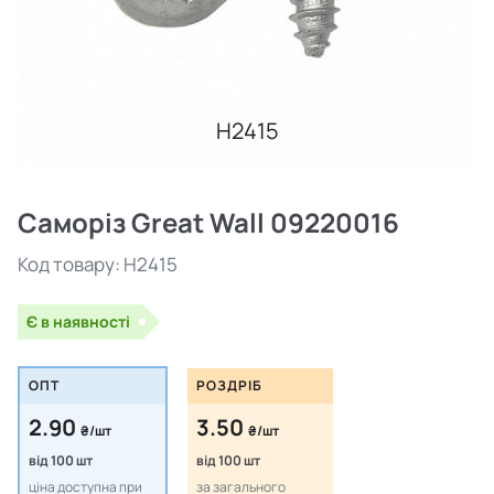
H2415
Саморіз Great Wall 09220016
Код товару:
H2415
Є в наявності
ОПТ
РОЗДРІБ
2.90
3.50
₴/шт
₴/шт
від 100 шт
від 100 шт
ціна доступна при
за загального