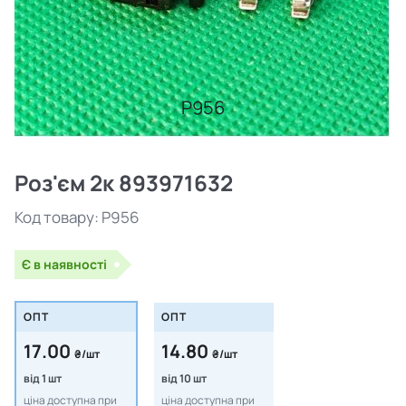
P956
Роз'єм 2к 893971632
Код товару:
P956
Є в наявності
ОПТ
ОПТ
17.00
14.80
₴/шт
₴/шт
від 1 шт
від 10 шт
ціна доступна при
ціна доступна при