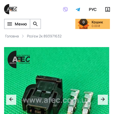
РУС
0
Кошик
Меню
0.00 ₴
Головна
Роз'єм 2к 893971632