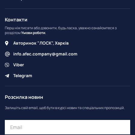
Контакти
Перш ніж писати або дзвонити, будь ласка, уважно ознайомтеся з
розділом
Умови роботи
.
Авторинок "ЛОСК", Харків
info.afec.company@gmail.com
Viber
Telegram
Розсилка новин
Залишіть свій email, щоб бути в курсі новин та спеціальних пропозицій.