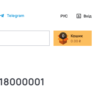
Telegram
РУС
Вхід
0
Кошик
0.00 ₴
018000001