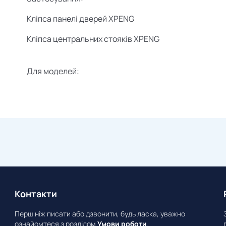
Кліпса панелі дверей XPENG
Кліпса центральних стояків XPENG
Для моделей:
Контакти
Перш ніж писати або дзвонити, будь ласка, уважно
ознайомтеся з розділом
Умови роботи
.