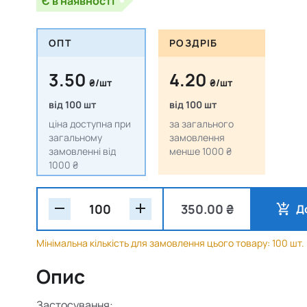
Є в наявності
ОПТ
РОЗДРІБ
3.50
4.20
₴/шт
₴/шт
від 100 шт
від 100 шт
ціна доступна при
за загального
загальному
замовлення
замовленні від
менше 1000 ₴
1000 ₴
350.00 ₴
Д
Мінімальна кількість для замовлення цього товару: 100 шт.
Опис
Застосування: