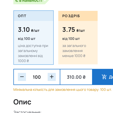
Є в наявності
ОПТ
РОЗДРІБ
3.10
3.75
₴/шт
₴/шт
від 100 шт
від 100 шт
ціна доступна при
за загального
загальному
замовлення
замовленні від
менше 1000 ₴
1000 ₴
310.00 ₴
Д
Мінімальна кількість для замовлення цього товару: 100 шт.
Опис
Застосування: