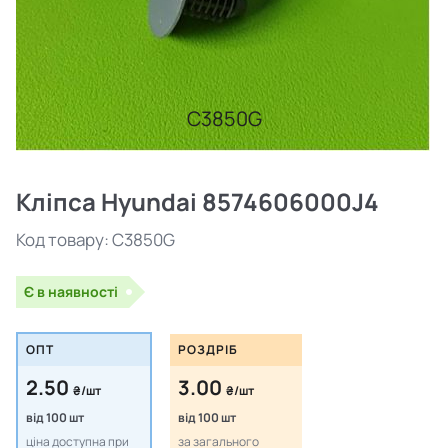
C3850G
Кліпса Hyundai 8574606000J4
Код товару:
C3850G
Є в наявності
ОПТ
РОЗДРІБ
2.50
3.00
₴/шт
₴/шт
від 100 шт
від 100 шт
ціна доступна при
за загального