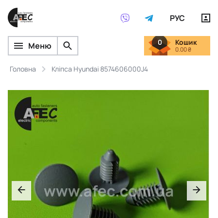
РУС
0
Кошик
Меню
0.00 ₴
Головна
Кліпса Hyundai 8574606000J4