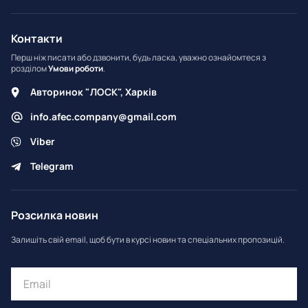
Контакти
Перш ніж писати або дзвонити, будь ласка, уважно ознайомтеся з
розділом
Умови роботи
.
Авторинок "ЛОСК", Харків
info.afec.company@gmail.com
Viber
Telegram
Розсилка новин
Залишіть свій email, щоб бути в курсі новин та спеціальних пропозицій.