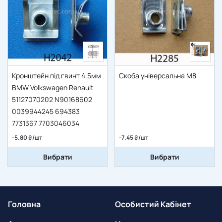
Кронштейн під гвинт 4.5мм
Скоба універсальна M8
BMW Volkswagen Renault
51127070202 N90168602
0039944245 694383
7731367 7703046034
-5.80 ₴/шт
-7.45 ₴/шт
Вибрати
Вибрати
Головна
Особистий Кабінет