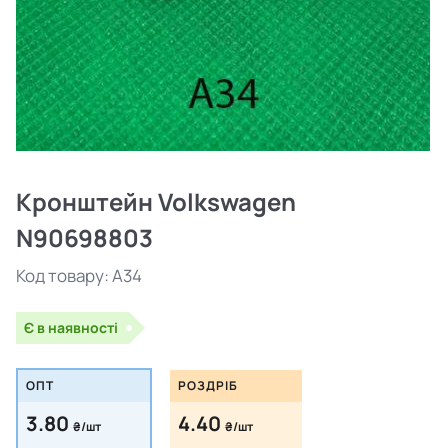
Кронштейн Volkswagen
N90698803
Код товару:
A34
Є в наявності
ОПТ
РОЗДРІБ
3.80
4.40
₴/шт
₴/шт