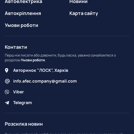
Автоелектрика
Новини
Автокріплення
Карта сайту
Умови роботи
Контакти
Перш ніж писати або дзвонити, будь ласка, уважно ознайомтеся з
розділом
Умови роботи
.
Авторинок "ЛОСК", Харків
info.afec.company@gmail.com
Viber
Telegram
Розсилка новин