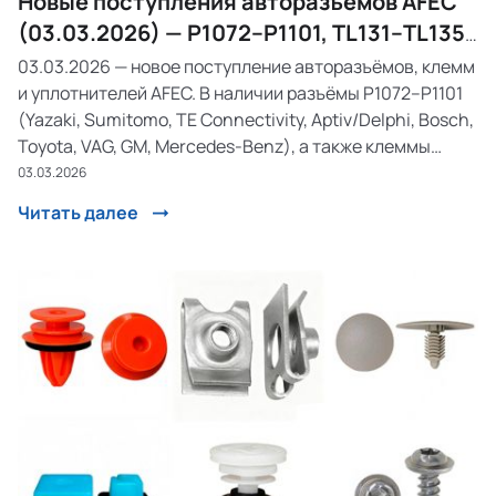
Новые поступления авторазъёмов AFEC
(03.03.2026) — P1072–P1101, TL131–TL135,
SK27
03.03.2026 — новое поступление авторазъёмов, клемм
и уплотнителей AFEC. В наличии разъёмы P1072–P1101
(Yazaki, Sumitomo, TE Connectivity, Aptiv/Delphi, Bosch,
Toyota, VAG, GM, Mercedes-Benz), а также клеммы
TL131–TL135 и силиконовый уплотнитель SK27.
03.03.2026
Разъёмы для датчиков удара, кислорода, температур...
Читать далее