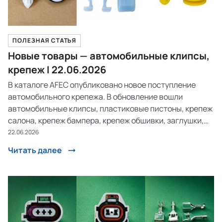
ПОЛЕЗНАЯ СТАТЬЯ
Новые товары — автомобильные клипсы,
крепеж | 22.06.2026
В каталоге AFEC опубликовано новое поступление
автомобильного крепежа. В обновление вошли
автомобильные клипсы, пластиковые пистоны, крепеж
салона, крепеж бампера, крепеж обшивки, заглушки,
болты, отбойники и другие крепежные элементы с
22.06.2026
оригинальными OEM-номерами ведущих мировых
Читать далее
автопроизводителей.Д...