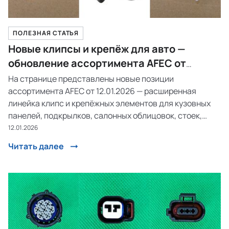
ПОЛЕЗНАЯ СТАТЬЯ
Новые клипсы и крепёж для авто —
обновление ассортимента AFEC от
12.01.2026
На странице представлены новые позиции
ассортимента AFEC от 12.01.2026 — расширенная
линейка клипс и крепёжных элементов для кузовных
панелей, подкрылков, салонных облицовок, стоек,
дверей, порогов, бамперов и декоративных
12.01.2026
накладок.Каждая клипса прошла проверку
Читать далее
соответствия OEM-номерам и применяемос...