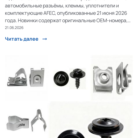
автомобильные разъёмы, клеммы, уплотнители и
комплектующие AFEC, опубликованные 21 июня 2026
года. Новинки содержат оригинальные OEM-номера,
аналоги производителей, области применения и
21.06.2026
совместимость с автомобилями различных марок.
Читать далее
Каталог регулярно по...