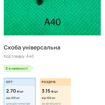
Скоба універсальна
Код товару:
A40
Є в наявності
ОПТ
РОЗДРІБ
2.70
3.15
₴/шт
₴/шт
від 100 шт
від 100 шт
ціна доступна при
за загального