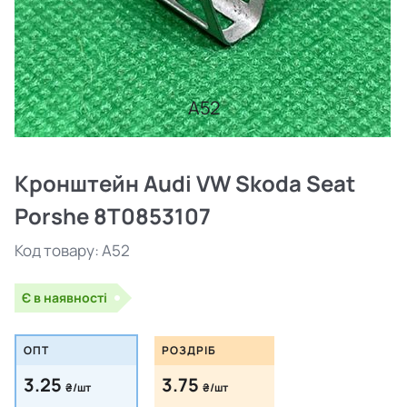
A52
Кронштейн Audi VW Skoda Seat
Porshe 8T0853107
Код товару:
A52
Є в наявності
ОПТ
РОЗДРІБ
3.25
3.75
₴/шт
₴/шт