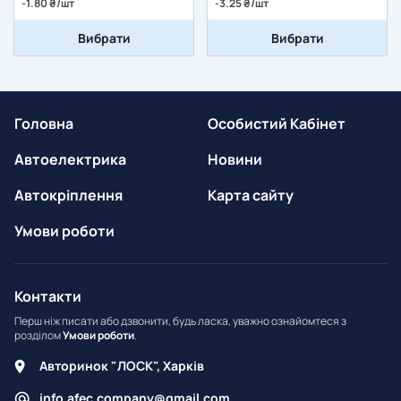
-1.80 ₴/шт
-3.25 ₴/шт
Вибрати
Вибрати
Головна
Особистий Кабінет
Автоелектрика
Новини
Автокріплення
Карта сайту
Умови роботи
Контакти
Перш ніж писати або дзвонити, будь ласка, уважно ознайомтеся з
розділом
Умови роботи
.
Авторинок "ЛОСК", Харків
info.afec.company@gmail.com