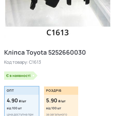
Кліпса Toyota 5252660030
Код товару:
C1613
Є в наявності
ОПТ
РОЗДРІБ
4.90
5.90
₴/шт
₴/шт
від 100 шт
від 100 шт
ціна доступна при
за загального