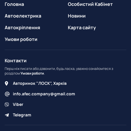
Головна
Особистий Кабінет
Автоелектрика
Новини
Автокріплення
Карта сайту
Умови роботи
Контакти
Перш ніж писати або дзвонити, будь ласка, уважно ознайомтеся з
розділом
Умови роботи
.
Авторинок "ЛОСК", Харків
info.afec.company@gmail.com
Viber
Telegram