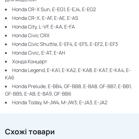
Honda CR-X
Sun, E-EG1, E-EJ4, E-EG2
Honda CR-X,
E-AF, E-AE, E-AS
Honda City,
L-VF, E-AA, E-FA
Honda Civic CRX
Honda Civic Shuttle,
E-EF4, E-EF5, E-EF2, E-EF3
Honda Civic,
E-AT, E-AH
Хонда Концерт
Honda Legend,
E-KA1, E-KA2, E-KA8, E-KA7, E-KA4, E-
KA6
Honda Prelude,
E-BB4, GF-BB8, E-BA8, GF-BB7, E-BB1,
GF-BB5, E-AB, E-BA9, GF-BB6
Honda Today,
M-JW4, M-JW3, E-JA3, E-JA2
Схожі товари