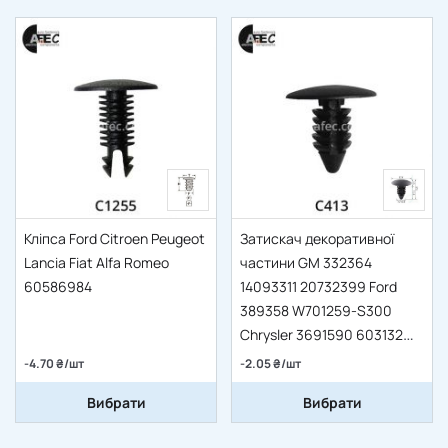
Кліпса Ford Citroen Peugeot
Затискач декоративної
Lancia Fiat Alfa Romeo
частини GM 332364
60586984
14093311 20732399 Ford
389358 W701259-S300
Chrysler 3691590 603132
6505411-AA AMC 4004569
-4.70 ₴/шт
-2.05 ₴/шт
Вибрати
Вибрати