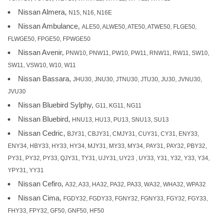
Nissan Almera,
N15, N16, N16E
Nissan Ambulance,
ALE50, ALWE50, ATE50, ATWE50, FLGE50,
FLWGE50, FPGE50, FPWGE50
Nissan Avenir,
PNW10, PNW11, PW10, PW11, RNW11, RW11, SW10,
SW11, VSW10, W10, W11
Nissan Bassara,
JHU30, JNU30, JTNU30, JTU30, JU30, JVNU30,
JVU30
Nissan Bluebird Sylphy,
G11, KG11, NG11
Nissan Bluebird,
HNU13, HU13, PU13, SNU13, SU13
Nissan Cedric,
BJY31, CBJY31, CMJY31, CUY31, CY31, ENY33,
ENY34, HBY33, HY33, HY34, MJY31, MY33, MY34, PAY31, PAY32, PBY32,
PY31, PY32, PY33, QJY31, TY31, UJY31, UY23 , UY33, Y31, Y32, Y33, Y34,
YPY31, YY31
Nissan Cefiro,
A32, A33, HA32, PA32, PA33, WA32, WHA32, WPA32
Nissan Cima,
FGDY32, FGDY33, FGNY32, FGNY33, FGY32, FGY33,
FHY33, FPY32, GF50, GNF50, HF50