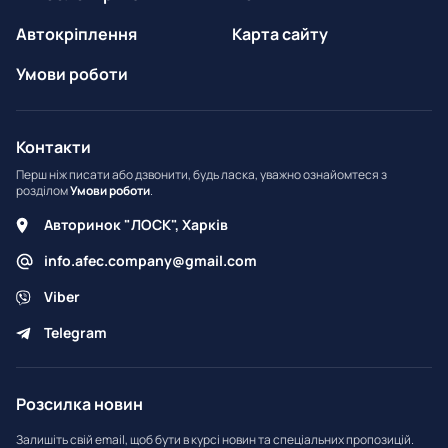
Автокріплення
Карта сайту
Умови роботи
Контакти
Перш ніж писати або дзвонити, будь ласка, уважно ознайомтеся з
розділом
Умови роботи
.
Авторинок "ЛОСК", Харків
info.afec.company@gmail.com
Viber
Telegram
Розсилка новин
Залишіть свій email, щоб бути в курсі новин та спеціальних пропозицій.