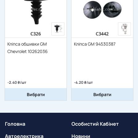
Кліпса обшивки GM
Кліпса GM 94530387
Chevrolet 10262036
-2.40 ₴/шт
-4.20 ₴/шт
Вибрати
Вибрати
Головна
Особистий Кабінет
Автоелектрика
Новини