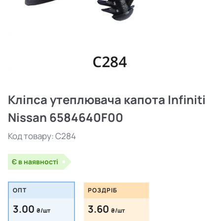
Кліпса утеплювача капота Infiniti
Nissan 6584640F00
Код товару:
C284
Є в наявності
ОПТ
РОЗДРІБ
3.00
3.60
₴/шт
₴/шт