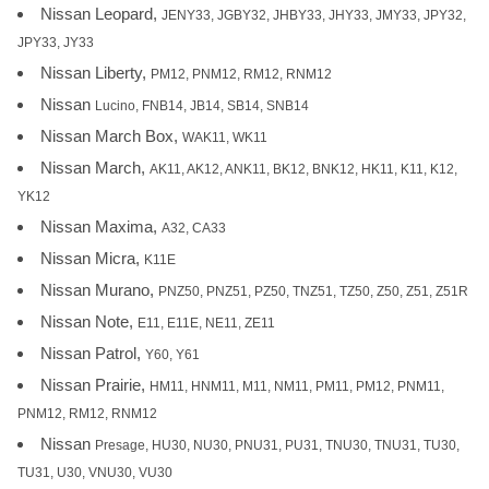
Nissan Leopard,
JENY33, JGBY32, JHBY33, JHY33, JMY33, JPY32,
JPY33, JY33
Nissan Liberty,
PM12, PNM12, RM12, RNM12
Nissan
Lucino, FNB14, JB14, SB14, SNB14
Nissan March Box,
WAK11, WK11
Nissan March,
AK11, AK12, ANK11, BK12, BNK12, HK11, K11, K12,
YK12
Nissan Maxima,
A32, CA33
Nissan Micra,
K11E
Nissan Murano,
PNZ50, PNZ51, PZ50, TNZ51, TZ50, Z50, Z51, Z51R
Nissan Note,
E11, E11E, NE11, ZE11
Nissan Patrol,
Y60, Y61
Nissan Prairie,
HM11, HNM11, M11, NM11, PM11, PM12, PNM11,
PNM12, RM12, RNM12
Nissan
Presage, HU30, NU30, PNU31, PU31, TNU30, TNU31, TU30,
TU31, U30, VNU30, VU30