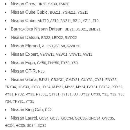
Nissan Crew,
HK30, SK30, TSK30
Nissan Cube Cubic,
BGZ11, YGNZ11, YGZ11
Nissan Cube,
ANZ10, AZ10, BNZ11, BZ11, YZ11, Z10
Вантажівка Nissan Datsun,
BD21, BGD21, BMD21
Nissan Datsun,
BD22, LBD22, RMD22
Nissan Elgrand,
ALE50, AVE50, AVWE50
Nissan Expert,
VENW11, VEW11, VNW11, VW11
Nissan Fuga,
GY50, PNY50, PY50, Y50
Nissan GT-R,
R35
Nissan Gloria,
BJY31, CBJY31, CMJY31, CUY31, CY31, ENY33,
ENY34, HBY33, HY33, HY34, MJY31, MY33, MY34, PAY31, PAY32, PBY32,
PY31, PY32, PY33, PY33E, QJY31, TY131, UJ , UY32, UY33, Y31, Y32, Y33,
Y34, YPY31, YY31
Nissan King Cab,
D22
Nissan Laurel,
GC34, GC35, GCC34, GCC35, GNC34, GNC35,
HC34, HC35, SC34, SC35