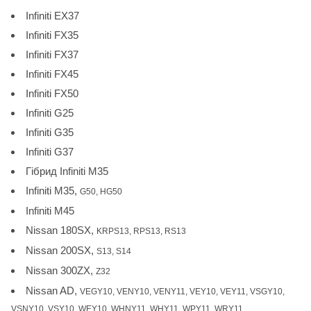
Infiniti EX37
Infiniti FX35
Infiniti FX37
Infiniti FX45
Infiniti FX50
Infiniti G25
Infiniti G35
Infiniti G37
Гібрид Infiniti M35
Infiniti M35,
G50, HG50
Infiniti M45
Nissan 180SX,
KRPS13, RPS13, RS13
Nissan 200SX,
S13, S14
Nissan 300ZX,
Z32
Nissan AD,
VEGY10, VENY10, VENY11, VEY10, VEY11, VSGY10,
VSNY10, VSY10, WEY10, WHNY11, WHY11, WPY11, WRY11