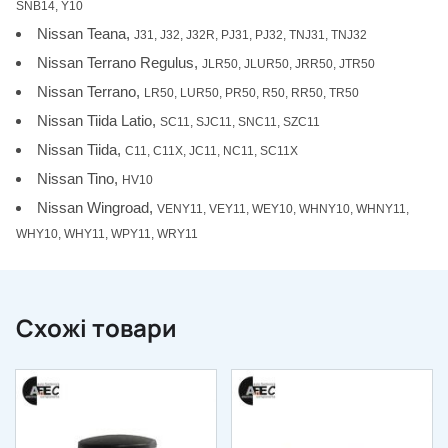
SNB14, Y10
Nissan Teana,
J31, J32, J32R, PJ31, PJ32, TNJ31, TNJ32
Nissan Terrano Regulus,
JLR50, JLUR50, JRR50, JTR50
Nissan Terrano,
LR50, LUR50, PR50, R50, RR50, TR50
Nissan Tiida Latio,
SC11, SJC11, SNC11, SZC11
Nissan Tiida,
C11, C11X, JC11, NC11, SC11X
Nissan Tino,
HV10
Nissan Wingroad,
VENY11, VEY11, WEY10, WHNY10, WHNY11,
WHY10, WHY11, WPY11, WRY11
Схожі товари