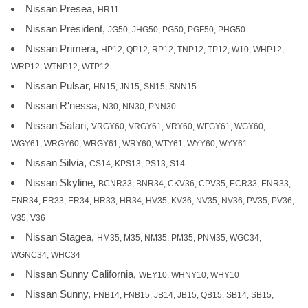
Nissan Presea,
HR11
Nissan President,
JG50, JHG50, PG50, PGF50, PHG50
Nissan Primera,
HP12, QP12, RP12, TNP12, TP12, W10, WHP12,
WRP12, WTNP12, WTP12
Nissan Pulsar,
HN15, JN15, SN15, SNN15
Nissan R'nessa,
N30, NN30, PNN30
Nissan Safari,
VRGY60, VRGY61, VRY60, WFGY61, WGY60,
WGY61, WRGY60, WRGY61, WRY60, WTY61, WYY60, WYY61
Nissan Silvia,
CS14, KPS13, PS13, S14
Nissan Skyline,
BCNR33, BNR34, CKV36, CPV35, ECR33, ENR33,
ENR34, ER33, ER34, HR33, HR34, HV35, KV36, NV35, NV36, PV35, PV36,
V35, V36
Nissan Stagea,
HM35, M35, NM35, PM35, PNM35, WGC34,
WGNC34, WHC34
Nissan Sunny California,
WEY10, WHNY10, WHY10
Nissan Sunny,
FNB14, FNB15, JB14, JB15, QB15, SB14, SB15,