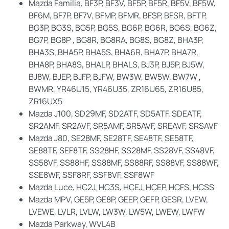
Mazda Familia, BF3P, BF3V, BF5P, BF5R, BF5V, BF5W,
BF6M, BF7P, BF7V, BFMP, BFMR, BFSP, BFSR, BFTP,
BG3P, BG3S, BG5P, BG5S, BG6P, BG6R, BG6S, BG6Z,
BG7P, BG8P , BG8R, BG8RA, BG8S, BG8Z, BHA3P,
BHA3S, BHA5P, BHA5S, BHA6R, BHA7P, BHA7R,
BHA8P, BHA8S, BHALP, BHALS, BJ3P, BJ5P, BJ5W,
BJ8W, BJEP, BJFP, BJFW, BW3W, BW5W, BW7W ,
BWMR, YR46U15, YR46U35, ZR16U65, ZR16U85,
ZR16UX5
Mazda J100, SD29MF, SD2ATF, SD5ATF, SDEATF,
SR2AMF, SR2AVF, SR5AMF, SR5AVF, SREAVF, SRSAVF
Mazda J80, SE28MF, SE28TF, SE48TF, SE58TF,
SE88TF, SEF8TF, SS28HF, SS28MF, SS28VF, SS48VF,
SS58VF, SS88HF, SS88MF, SS88RF, SS88VF, SS88WF,
SSE8WF, SSF8RF, SSF8VF, SSF8WF
Mazda Luce, HC2J, HC3S, HCEJ, HCEP, HCFS, HCSS
Mazda MPV, GE5P, GE8P, GEEP, GEFP, GESR, LVEW,
LVEWE, LVLR, LVLW, LW3W, LW5W, LWEW, LWFW
Mazda Parkway, WVL4B