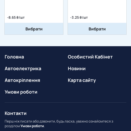
-8.65 ₴/шт
-3.25 ₴/шт
Вибрати
Вибрати
Головна
Особистий Кабінет
Автоелектрика
Новини
Автокріплення
Карта сайту
Умови роботи
Контакти
Перш ніж писати або дзвонити, будь ласка, уважно ознайомтеся з
розділом
Умови роботи
.