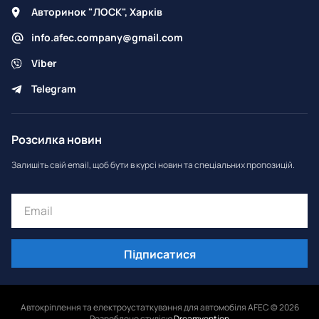
Авторинок "ЛОСК", Харків
info.afec.company@gmail.com
Viber
Telegram
Розсилка новин
Залишіть свій email, щоб бути в курсі новин та спеціальних пропозицій.
Підписатися
Автокріплення та електроустаткування для автомобіля AFEC © 2026
Розроблено студією
Dreamvention