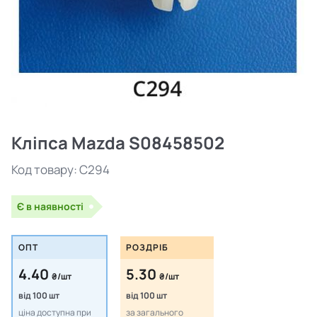
Кліпса Mazda S08458502
Код товару:
C294
Є в наявності
ОПТ
РОЗДРІБ
4.40
5.30
₴/шт
₴/шт
від 100 шт
від 100 шт
ціна доступна при
за загального