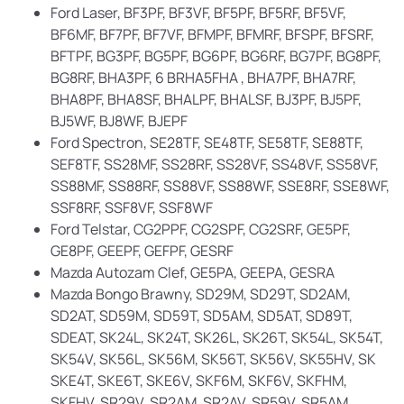
Ford Laser, BF3PF, BF3VF, BF5PF, BF5RF, BF5VF,
BF6MF, BF7PF, BF7VF, BFMPF, BFMRF, BFSPF, BFSRF,
BFTPF, BG3PF, BG5PF, BG6PF, BG6RF, BG7PF, BG8PF,
BG8RF, BHA3PF, 6 BRHA5FHA , BHA7PF, BHA7RF,
BHA8PF, BHA8SF, BHALPF, BHALSF, BJ3PF, BJ5PF,
BJ5WF, BJ8WF, BJEPF
Ford Spectron, SE28TF, SE48TF, SE58TF, SE88TF,
SEF8TF, SS28MF, SS28RF, SS28VF, SS48VF, SS58VF,
SS88MF, SS88RF, SS88VF, SS88WF, SSE8RF, SSE8WF,
SSF8RF, SSF8VF, SSF8WF
Ford Telstar, CG2PPF, CG2SPF, CG2SRF, GE5PF,
GE8PF, GEEPF, GEFPF, GESRF
Mazda Autozam Clef, GE5PA, GEEPA, GESRA
Mazda Bongo Brawny, SD29M, SD29T, SD2AM,
SD2AT, SD59M, SD59T, SD5AM, SD5AT, SD89T,
SDEAT, SK24L, SK24T, SK26L, SK26T, SK54L, SK54T,
SK54V, SK56L, SK56M, SK56T, SK56V, SK55HV, SK
SKE4T, SKE6T, SKE6V, SKF6M, SKF6V, SKFHM,
SKFHV, SR29V, SR2AM, SR2AV, SR59V, SR5AM,