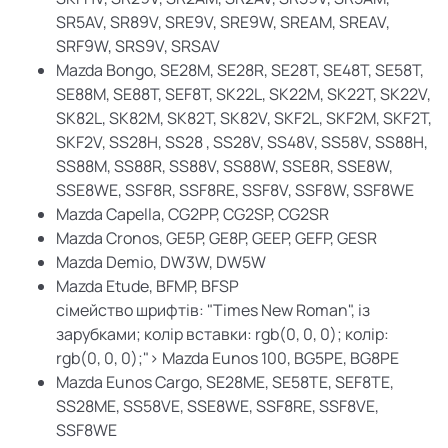
SR5AV, SR89V, SRE9V, SRE9W, SREAM, SREAV,
SRF9W, SRS9V, SRSAV
Mazda Bongo, SE28M, SE28R, SE28T, SE48T, SE58T,
SE88M, SE88T, SEF8T, SK22L, SK22M, SK22T, SK22V,
SK82L, SK82M, SK82T, SK82V, SKF2L, SKF2M, SKF2T,
SKF2V, SS28H, SS28 , SS28V, SS48V, SS58V, SS88H,
SS88M, SS88R, SS88V, SS88W, SSE8R, SSE8W,
SSE8WE, SSF8R, SSF8RE, SSF8V, SSF8W, SSF8WE
Mazda Capella, CG2PP, CG2SP, CG2SR
Mazda Cronos, GE5P, GE8P, GEEP, GEFP, GESR
Mazda Demio, DW3W, DW5W
Mazda Etude, BFMP, BFSP
сімейство шрифтів: "Times New Roman", із
зарубками; колір вставки: rgb(0, 0, 0); колір:
rgb(0, 0, 0);"> Mazda Eunos 100, BG5PE, BG8PE
Mazda Eunos Cargo, SE28ME, SE58TE, SEF8TE,
SS28ME, SS58VE, SSE8WE, SSF8RE, SSF8VE,
SSF8WE