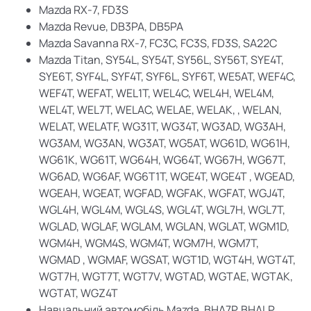
Mazda RX-7, FD3S
Mazda Revue, DB3PA, DB5PA
Mazda Savanna RX-7, FC3C, FC3S, FD3S, SA22C
Mazda Titan, SY54L, SY54T, SY56L, SY56T, SYE4T,
SYE6T, SYF4L, SYF4T, SYF6L, SYF6T, WE5AT, WEF4C,
WEF4T, WEFAT, WEL1T, WEL4C, WEL4H, WEL4M,
WEL4T, WEL7T, WELAC, WELAE, WELAK, , WELAN,
WELAT, WELATF, WG31T, WG34T, WG3AD, WG3AH,
WG3AM, WG3AN, WG3AT, WG5AT, WG61D, WG61H,
WG61K, WG61T, WG64H, WG64T, WG67H, WG67T,
WG6AD, WG6AF, WG6T1T, WGE4T, WGE4T , WGEAD,
WGEAH, WGEAT, WGFAD, WGFAK, WGFAT, WGJ4T,
WGL4H, WGL4M, WGL4S, WGL4T, WGL7H, WGL7T,
WGLAD, WGLAF, WGLAM, WGLAN, WGLAT, WGM1D,
WGM4H, WGM4S, WGM4T, WGM7H, WGM7T,
WGMAD , WGMAF, WGSAT, WGT1D, WGT4H, WGT4T,
WGT7H, WGT7T, WGT7V, WGTAD, WGTAE, WGTAK,
WGTAT, WGZ4T
Навчальний автомобіль Mazda, BHA7P, BHALP