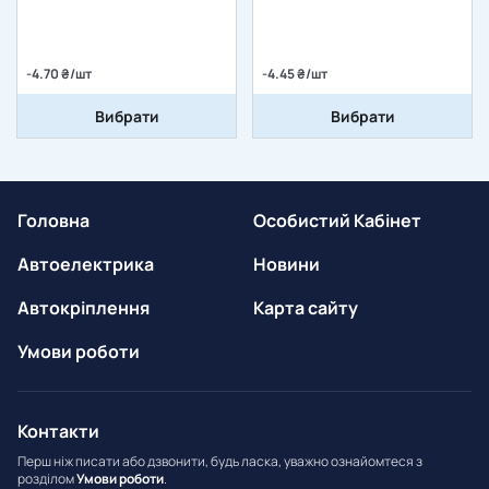
-4.70 ₴/шт
-4.45 ₴/шт
Вибрати
Вибрати
Головна
Особистий Кабінет
Автоелектрика
Новини
Автокріплення
Карта сайту
Умови роботи
Контакти
Перш ніж писати або дзвонити, будь ласка, уважно ознайомтеся з
розділом
Умови роботи
.