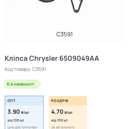
C3591
Кліпса Chrysler 6509049AA
Код товару:
C3591
Є в наявності
ОПТ
РОЗДРІБ
3.90
4.70
₴/шт
₴/шт
від 100 шт
від 100 шт
ціна доступна при
за загального