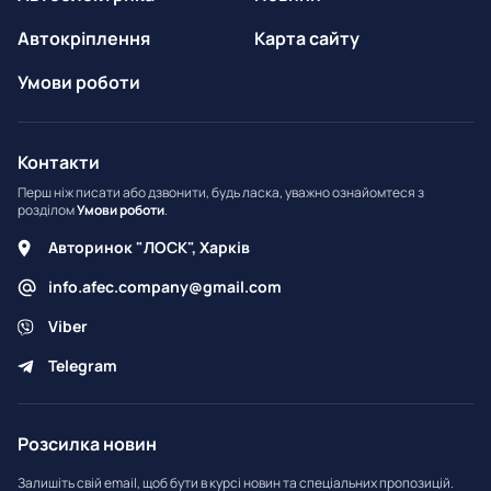
Автокріплення
Карта сайту
Умови роботи
Контакти
Перш ніж писати або дзвонити, будь ласка, уважно ознайомтеся з
розділом
Умови роботи
.
Авторинок "ЛОСК", Харків
info.afec.company@gmail.com
Viber
Telegram
Розсилка новин
Залишіть свій email, щоб бути в курсі новин та спеціальних пропозицій.