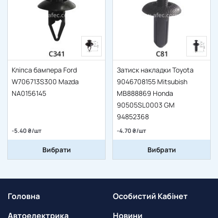
Кліпса бампера Ford
Затиск накладки Toyota
W706713S300 Mazda
9046708155 Mitsubish
NA0156145
MB888869 Honda
90505SL0003 GM
94852368
-5.40 ₴/шт
-4.70 ₴/шт
Вибрати
Вибрати
Головна
Особистий Кабінет
Автоелектрика
Новини