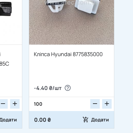
i
Кліпса Hyundai 8775835000
585C
-4.40 ₴/шт
0.00 ₴
Додати
Додати