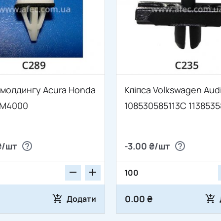
 молдингу Acura Honda
Кліпса Volkswagen Aud
SM4000
108530585113C 113853
₴/шт
-3.00 ₴/шт
0.00 ₴
Додати