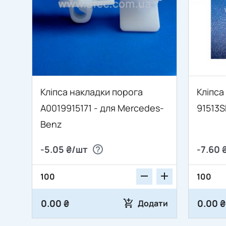
Кліпса накладки порога
Кліпса
A0019915171 - для Mercedes-
91513
Benz
-5.05 ₴/шт
-7.60 
0.00 ₴
0.00 ₴
Додати