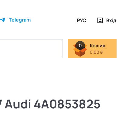
Telegram
РУС
Вхід
0
Кошик
0.00 ₴
W Audi 4A0853825