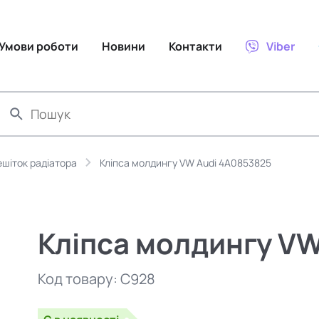
Умови роботи
Новини
Контакти
Viber
ешіток радіатора
Кліпса молдингу VW Audi 4A0853825
Кліпса молдингу V
Код товару:
C928