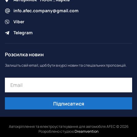
info.afec.company@gmail.com
Viber
Telegram
Розсилка новин
Залишіть свій email, щоб бути в курсі новин та спеціальних пропозицій.
Підписатися
Автокріплення та електроустаткування для автомобіля AFEC © 2026
Розроблено студією
Dreamvention