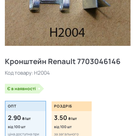
Кронштейн Renault 7703046146
Код товару:
H2004
Є в наявності
ОПТ
РОЗДРІБ
2.90
3.50
₴/шт
₴/шт
від 100 шт
від 100 шт
ціна доступна при
за загального