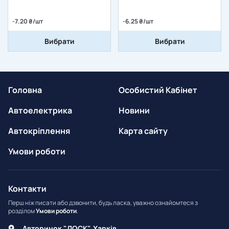
-7.20 ₴/шт
-6.25 ₴/шт
Вибрати
Вибрати
Головна
Особистий Кабінет
Автоелектрика
Новини
Автокріплення
Карта сайту
Умови роботи
Контакти
Перш ніж писати або дзвонити, будь ласка, уважно ознайомтеся з
розділом
Умови роботи
.
Авторинок "ЛОСК", Харків