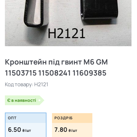
Кронштейн під гвинт M6 GM
11503715 11508241 11609385
Код товару:
H2121
Є в наявності
ОПТ
РОЗДРІБ
6.50
7.80
₴/шт
₴/шт