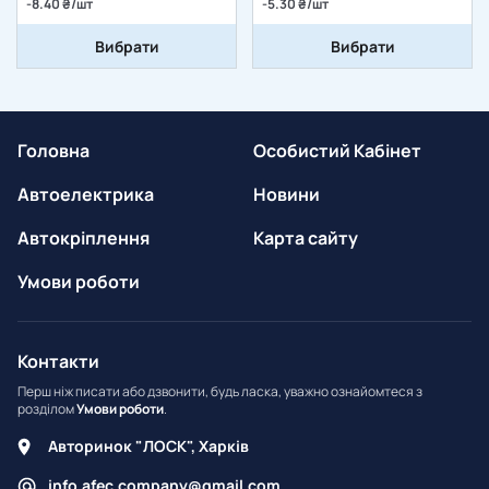
-8.40 ₴/шт
-5.30 ₴/шт
Вибрати
Вибрати
Головна
Особистий Кабінет
Автоелектрика
Новини
Автокріплення
Карта сайту
Умови роботи
Контакти
Перш ніж писати або дзвонити, будь ласка, уважно ознайомтеся з
розділом
Умови роботи
.
Авторинок "ЛОСК", Харків
info.afec.company@gmail.com