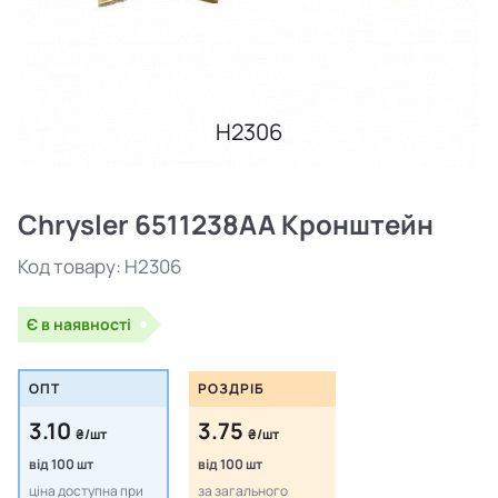
H2306
Chrysler 6511238AA Кронштейн
Код товару:
H2306
Є в наявності
ОПТ
РОЗДРІБ
3.10
3.75
₴/шт
₴/шт
від 100 шт
від 100 шт
ціна доступна при
за загального