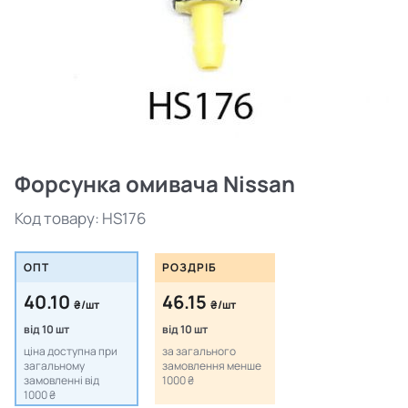
Форсунка омивача Nissan
Код товару:
HS176
ОПТ
РОЗДРІБ
40.10
46.15
₴/шт
₴/шт
від 10 шт
від 10 шт
ціна доступна при
за загального
загальному
замовлення менше
замовленні від
1000 ₴
1000 ₴