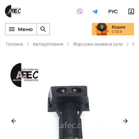
РУС
0
Кошик
Меню
0.00 ₴
Головна
Автокріплення
Форсунки омивача скла
Фо