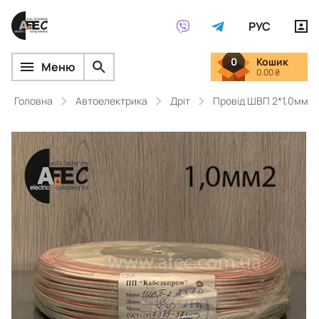
РУС
0
Кошик
Меню
0.00 ₴
Головна
Автоелектрика
Дріт
Провід ШВП 2*1,0мм2