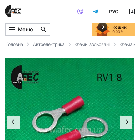
РУС
0
Кошик
Меню
0.00 ₴
Головна
Автоелектрика
Клеми ізольовані
Клема кіл