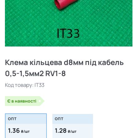
Клема кільцева d8мм під кабель
0,5-1,5мм2 RV1-8
Код товару:
IT33
Є в наявності
ОПТ
ОПТ
1.36
1.28
₴/шт
₴/шт