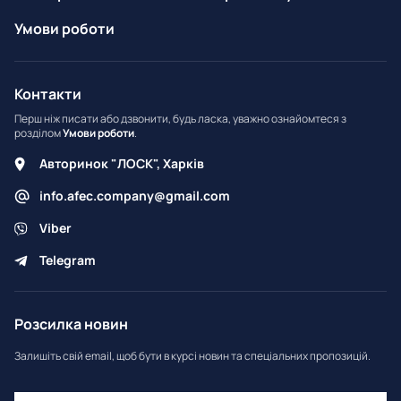
Умови роботи
Контакти
Перш ніж писати або дзвонити, будь ласка, уважно ознайомтеся з
розділом
Умови роботи
.
Авторинок "ЛОСК", Харків
info.afec.company@gmail.com
Viber
Telegram
Розсилка новин
Залишіть свій email, щоб бути в курсі новин та спеціальних пропозицій.