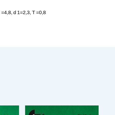
D
=4,8,
d
1=2,3,
T
=0,8