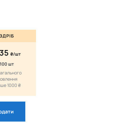
ЗДРІБ
.35
₴/шт
 100 шт
загального
овлення
ше 1000 ₴
одати