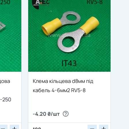
дова
Клема кільцева d8мм під
кабель 4-6мм2 RV5-8
1-250
-4.20 ₴/шт