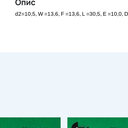
Опис
d2=10,5,
W
=13,6,
F
=13,6,
L
=30,5,
E
=10,0,