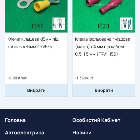
Клема кільцева d5мм під
Клема ізольована гніздова
кабель 4-6мм2 RV5-5
(мама) d4 мм під кабель
0,5-1,5 мм (FRV1-156)
-2.80 ₴/шт
-1.35 ₴/шт
Вибрати
Вибрати
Головна
Особистий Кабінет
Автоелектрика
Новини