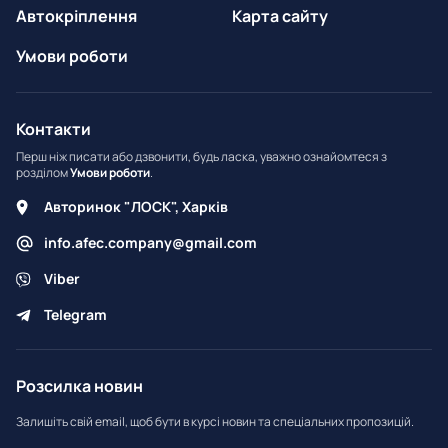
Автокріплення
Карта сайту
Умови роботи
Контакти
Перш ніж писати або дзвонити, будь ласка, уважно ознайомтеся з
розділом
Умови роботи
.
Авторинок "ЛОСК", Харків
info.afec.company@gmail.com
Viber
Telegram
Розсилка новин
Залишіть свій email, щоб бути в курсі новин та спеціальних пропозицій.