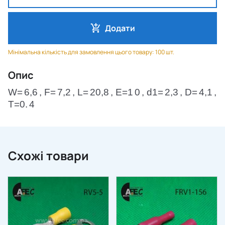
Додати
Мінімальна кількість для замовлення цього товару: 100 шт.
Опис
W=
6,6
, F=
7,2
, L=
20,8
, E=1
0
, d1=
2,3
, D=
4,1
,
T=0.
4
Схожі товари