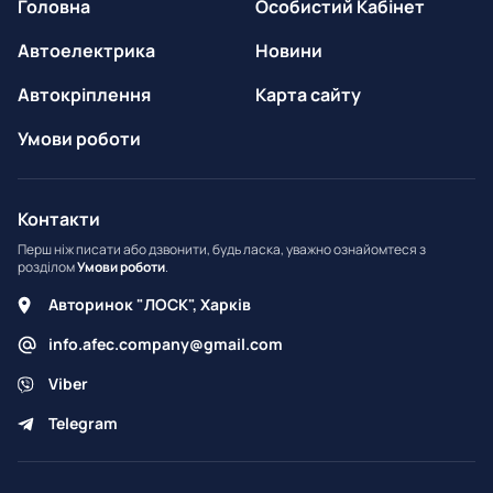
Головна
Особистий Кабінет
Автоелектрика
Новини
Автокріплення
Карта сайту
Умови роботи
Контакти
Перш ніж писати або дзвонити, будь ласка, уважно ознайомтеся з
розділом
Умови роботи
.
Авторинок "ЛОСК", Харків
info.afec.company@gmail.com
Viber
Telegram