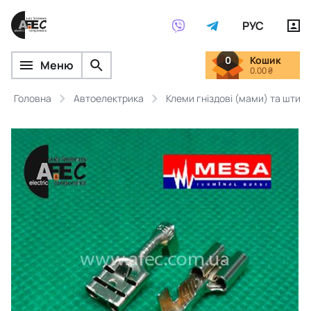
РУС
0
Кошик
Меню
0.00 ₴
Головна
Автоелектрика
Клеми гніздові (мами) та штирь