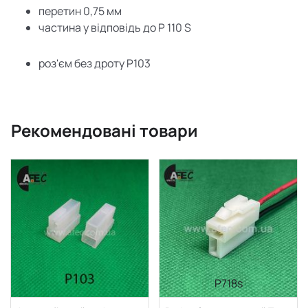
перетин 0,75 мм
частина у відповідь до
P
110
S
роз'єм без дроту P103
Рекомендовані товари
P718s