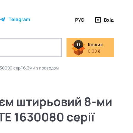
Telegram
РУС
Вхід
0
Кошик
0.00 ₴
30080 серії 6,3мм з проводом
'єм штирьовий 8-ми
TE 1630080 серії