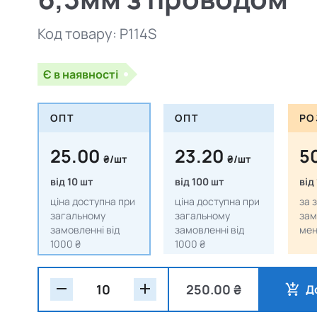
Код товару:
P114S
Є в наявності
ОПТ
ОПТ
РО
25.00
23.20
5
₴/шт
₴/шт
від 10 шт
від 100 шт
від
ціна доступна при
ціна доступна при
за 
загальному
загальному
зам
замовленні від
замовленні від
мен
1000 ₴
1000 ₴
250.00 ₴
Д