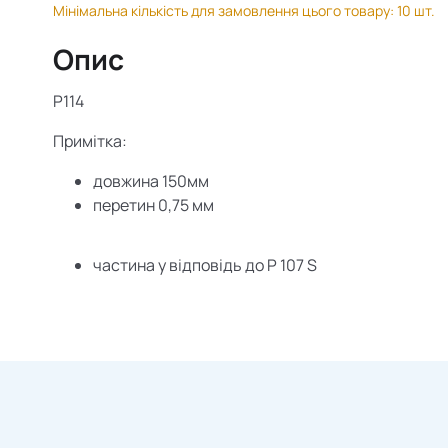
Мінімальна кількість для замовлення цього товару: 10 шт.
Опис
P114
Примітка:
довжина 150мм
перетин 0,75 мм
частина у відповідь до
P
107
S