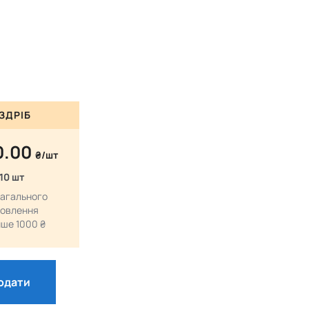
ЗДРІБ
0.00
₴/шт
 10 шт
загального
овлення
ше 1000 ₴
одати