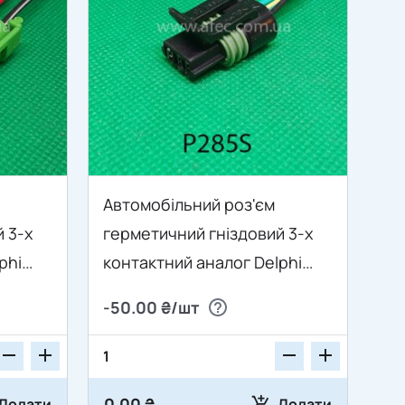
Автомобільний роз'єм
 3-х
герметичний гніздовий 3-х
phi
контактний аналог Delphi
ля
12162182 12162185 серії 1.5мм
-50.00 ₴/шт
тиску
для датчика швидкості
Калина 1117-1119 датчик
детонації Lanos з проводом
0.00 ₴
Додати
Додати