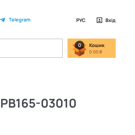
Telegram
РУС
Вхід
0
Кошик
0.00 ₴
1 PB165-03010