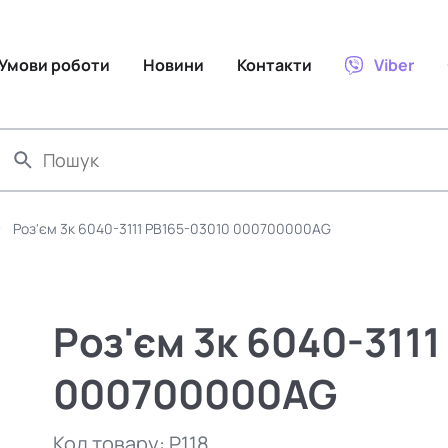
Умови роботи
Новини
Контакти
Viber
Роз'єм 3к 6040-3111 PB165-03010 000700000AG
Роз'єм 3к 6040-311
000700000AG
Код товару:
P118