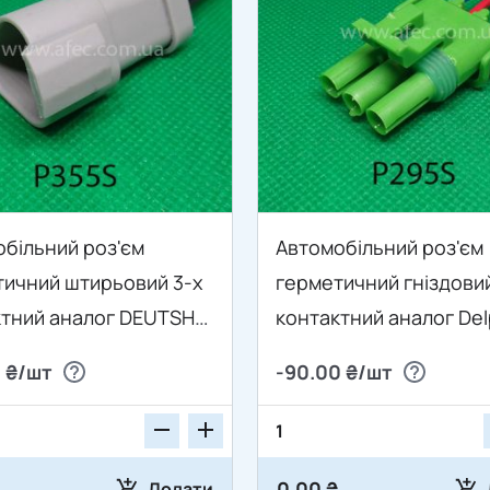
більний роз'єм
Автомобільний роз'єм
тичний штирьовий 3-х
герметичний гніздовий
ктний аналог DEUTSH
контактний аналог Del
3P з проводом
12020403 серії 2,5мм д
 ₴/шт
-90.00 ₴/шт
датчика абсолютного 
Ланос 1.5 з проводом
0.00 ₴
Додати