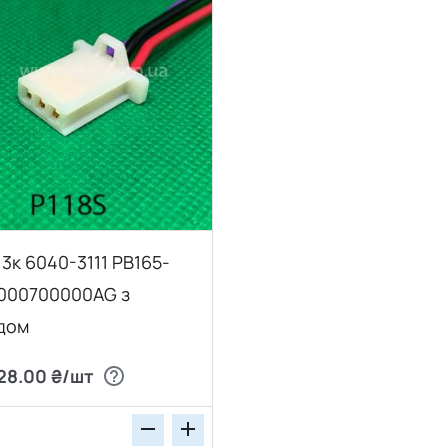
 3к 6040-3111 PB165-
 000700000AG з
дом
28.00 ₴/шт