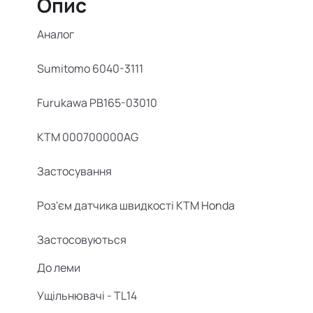
Опис
Аналог
Sumitomo 6040-3111
Furukawa
PB165-03010
KTM 000700000AG
Застосування
Роз'єм датчика швидкості KTM Honda
Застосовуються
До
леми
Ущільнювачі -
TL14