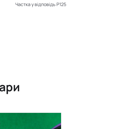
Частка у відповідь
P125
вари