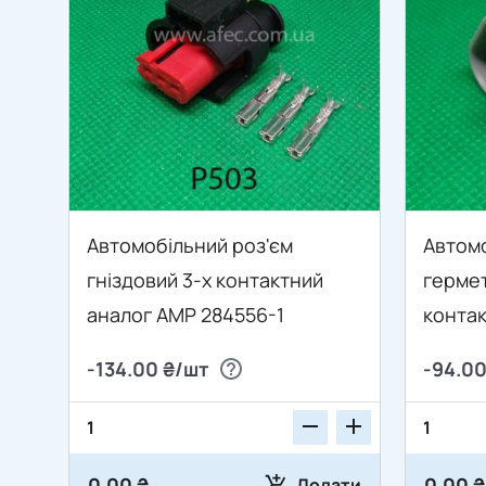
Автомобільний роз'єм
Автомо
гніздовий 3-х контактний
герме
аналог AMP 284556-1
конта
DT06-
-134.00 ₴/шт
-94.00
0.00 ₴
0.00 ₴
Додати