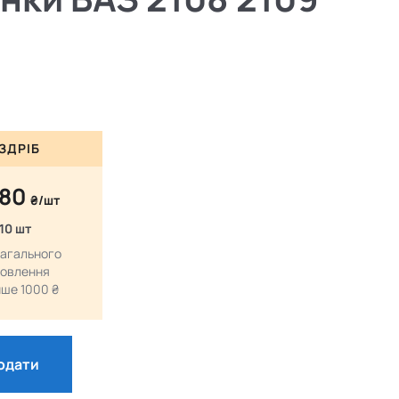
ЗДРІБ
.80
₴/шт
 10 шт
загального
овлення
ше 1000 ₴
одати