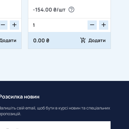
2,8мм для блоку перемикачів
-154.00 ₴/шт
дверей водія ВАЗ1117, 1118,
1119 з проводом
0.00 ₴
Додати
Додати
Розсилка новин
Залишіть свій email, щоб бути в курсі новин та спеціальних
пропозицій.