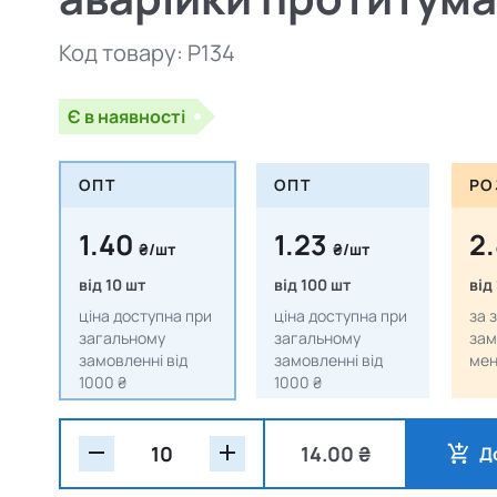
Код товару:
P134
Є в наявності
ОПТ
ОПТ
РО
1.40
1.23
2
₴/шт
₴/шт
від 10 шт
від 100 шт
від
ціна доступна при
ціна доступна при
за 
загальному
загальному
зам
замовленні від
замовленні від
мен
1000 ₴
1000 ₴
14.00 ₴
Д