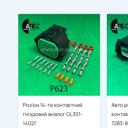
Роз'єм 14-ти контактний
Авто р
гніздовий аналог GL301-
контак
14021
7283-