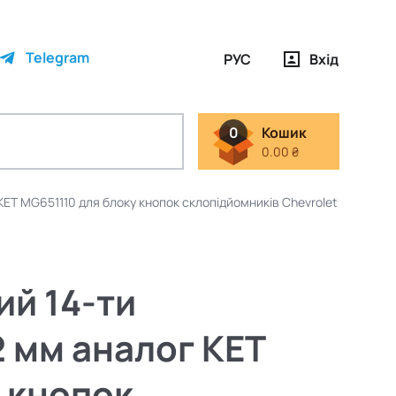
Telegram
РУС
Вхід
0
Кошик
0.00 ₴
KET MG651110 для блоку кнопок склопідйомників Chevrolet Aveo III
ий 14-ти
2 мм аналог KET
 кнопок