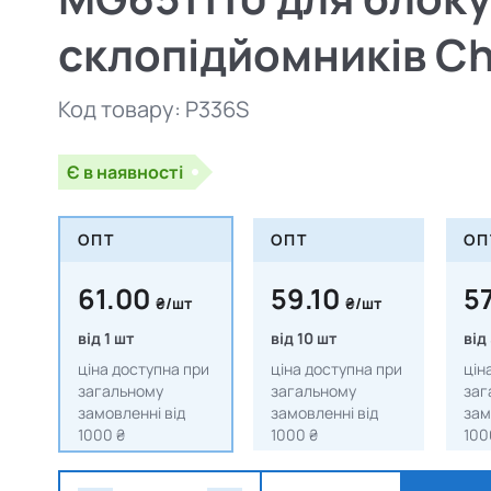
склопідйомників Che
Код товару:
P336S
Є в наявності
ОПТ
ОПТ
ОП
61.00
59.10
5
₴/шт
₴/шт
від 1 шт
від 10 шт
від
ціна доступна при
ціна доступна при
цін
загальному
загальному
заг
замовленні від
замовленні від
зам
1000 ₴
1000 ₴
100