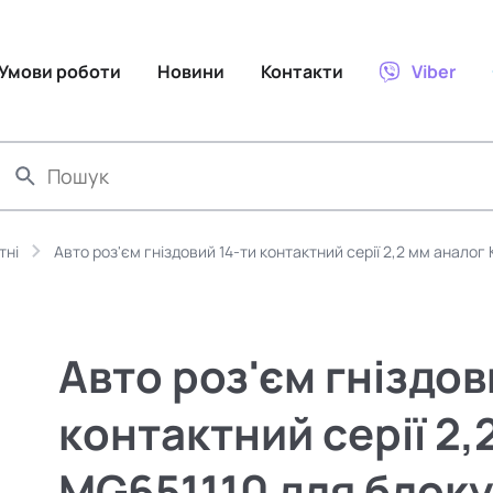
Умови роботи
Новини
Контакти
Viber
тні
Авто роз'єм гніздовий 14-ти контактний серії 2,2 мм аналог 
Авто роз'єм гніздов
контактний серії 2,
MG651110 для блоку