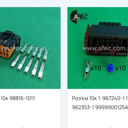
 10к 98816-1011
Роз'єм 10к 1-967240-1 1
962353-1 9999900125