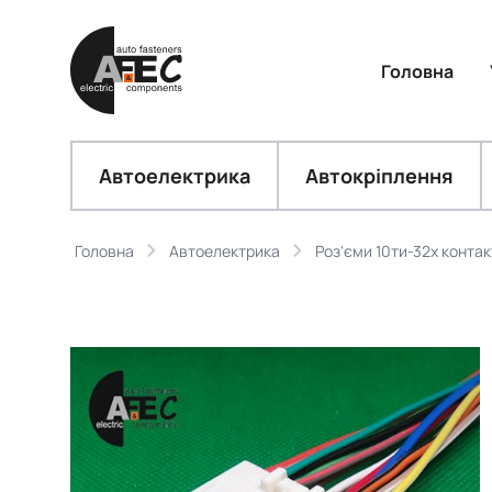
Головна
Автоелектрика
Автокріплення
Головна
Автоелектрика
Роз'єми 10ти-32х контак