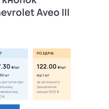
vrolet Aveo III
Т
РОЗДРІБ
7.30
122.00
₴/шт
₴/шт
 50 шт
від 1 шт
а доступна при
за загального
альному
замовлення
овленні від
менше 1000 ₴
0 ₴