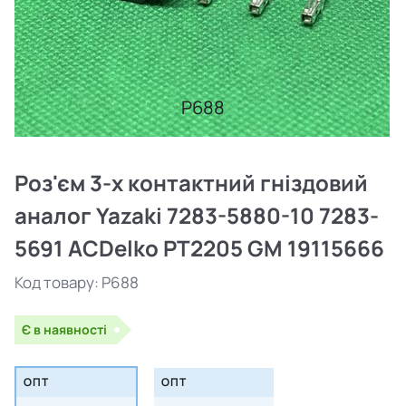
P688
Роз'єм 3-х контактний гніздовий
аналог Yazaki 7283-5880-10 7283-
5691 ACDelko PT2205 GM 19115666
Код товару:
P688
Є в наявності
ОПТ
ОПТ