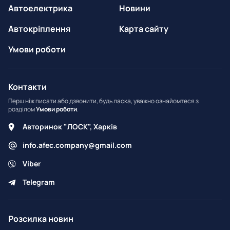
Автоелектрика
Новини
Автокріплення
Карта сайту
Умови роботи
Контакти
Перш ніж писати або дзвонити, будь ласка, уважно ознайомтеся з
розділом
Умови роботи
.
Авторинок "ЛОСК", Харків
info.afec.company@gmail.com
Viber
Telegram
Розсилка новин