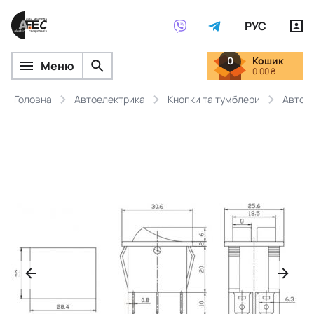
РУС
0
Кошик
Меню
0.00 ₴
Головна
Автоелектрика
Кнопки та тумблери
Автомо