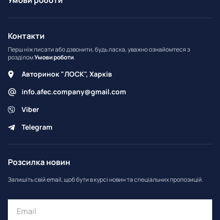
Умови роботи
Контакти
Перш ніж писати або дзвонити, будь ласка, уважно ознайомтеся з
розділом
Умови роботи
.
Авторинок "ЛОСК", Харків
info.afec.company@gmail.com
Viber
Telegram
Розсилка новин
Залишіть свій email, щоб бути в курсі новин та спеціальних пропозицій.