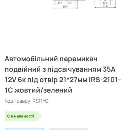
Автомобільний перемикач
подвійний з підсвічуванням 35A
12V 6к під отвір 21*27мм IRS-2101-
1C жовтий/зелений
Код товару:
RS11YG
Є в наявності