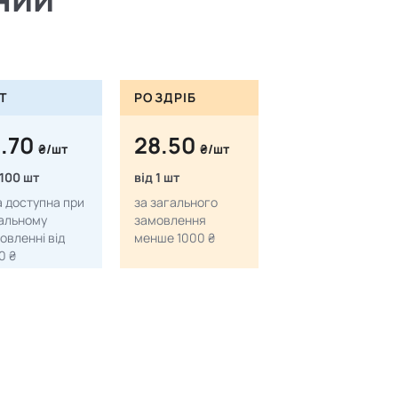
Т
РОЗДРІБ
4.70
28.50
₴/шт
₴/шт
 100 шт
від 1 шт
а доступна при
за загального
альному
замовлення
овленні від
менше 1000 ₴
0 ₴