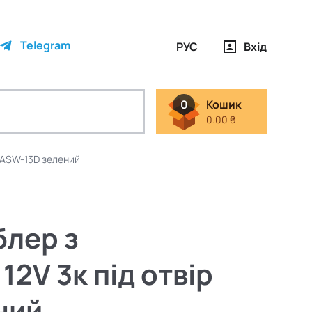
Telegram
РУС
Вхід
0
Кошик
0.00 ₴
м ASW-13D зелений
блер з
12V 3к під отвір
ний