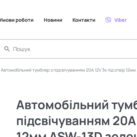
Умови роботи
Новини
Контакти
Viber
Автомобільний тумблер з підсвічуванням 20A 12V 3к під отвір 12м
Автомобільний тум
підсвічуванням 20A 
12мм ASW-13D зеле