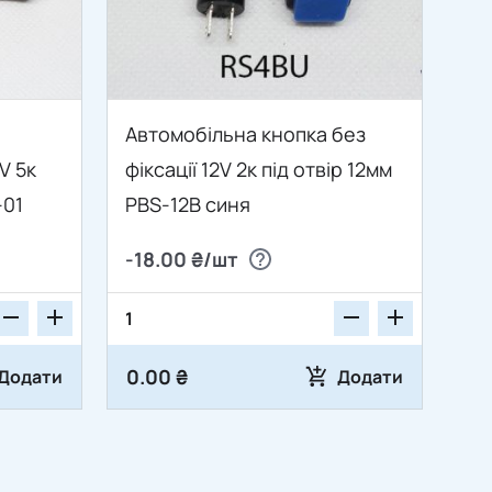
Автомобільна кнопка без
V 5к
фіксації 12V 2к під отвір 12мм
-01
PBS-12B синя
-18.00 ₴/шт
0.00 ₴
Додати
Додати