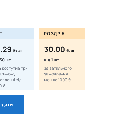
Т
РОЗДРІБ
8.29
30.00
₴/шт
₴/шт
 50 шт
від 1 шт
а доступна при
за загального
альному
замовлення
овленні від
менше 1000 ₴
0 ₴
одати