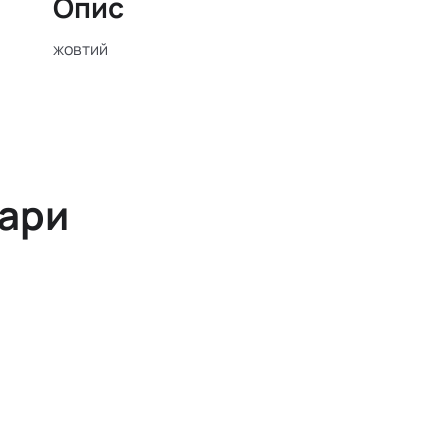
Опис
жовтий
вари