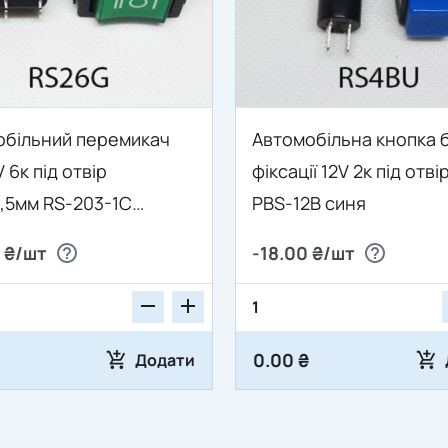
обільний перемикач
Автомобільна кнопка 
 6к під отвір
фіксації 12V 2к під отві
8,5мм RS-203-1C
PBS-12B синя
ий
 ₴/шт
-18.00 ₴/шт
0.00 ₴
Додати