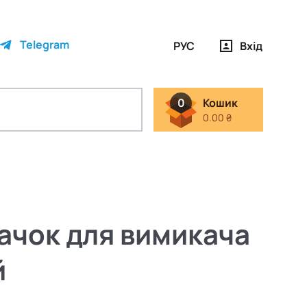
Telegram
РУС
Вхід
0
Кошик
0.00 ₴
ачок для вимикача
й