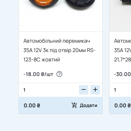
Автомобільний перемикач
Автом
35A 12V 3к під отвір 20мм RS-
35А 12V
123-8C жовтий
21,7*2
зелен
-18.00 ₴/шт
-30.00
0.00 ₴
0.00 ₴
Додати