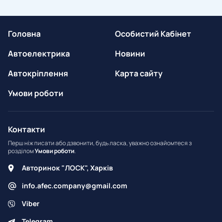
Головна
Особистий Кабінет
Автоелектрика
Новини
Автокріплення
Карта сайту
Умови роботи
Контакти
Перш ніж писати або дзвонити, будь ласка, уважно ознайомтеся з
розділом
Умови роботи
.
Авторинок "ЛОСК", Харків
info.afec.company@gmail.com
Viber
Telegram