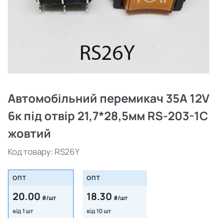
Автомобільний перемикач 35А 12V
6к під отвір 21,7*28,5мм RS-203-1C
жовтий
Код товару:
RS26Y
ОПТ
ОПТ
20.00
18.30
₴/шт
₴/шт
від 1 шт
від 10 шт