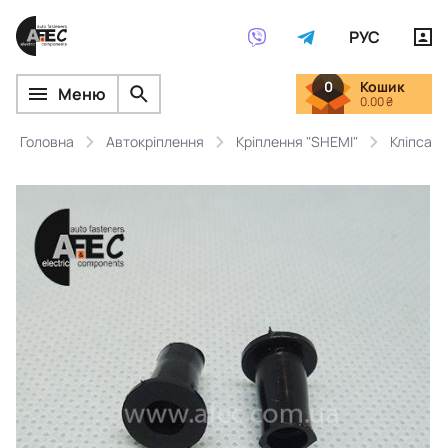
РУС
0
Кошик
Меню
0.00 ₴
Головна
Автокріплення
Кріплення "SHEMI"
Кліпса 