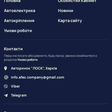
Головна
Особистий Кабінет
Автоелектрика
Новини
Автокріплення
Карта сайту
Умови роботи
Контакти
Перш ніж писати або дзвонити, будь ласка, уважно ознайомтеся з
розділом
Умови роботи
.
Авторинок "ЛОСК", Харків
info.afec.company@gmail.com
Viber
Telegram