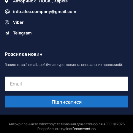
Авторинок "ЛОСК", Харків
info.afec.company@gmail.com
Viber
Telegram
Розсилка новин
Залишіть свій email, щоб бути в курсі новин та спеціальних пропозицій.
Підписатися
Автокріплення та електроустаткування для автомобіля AFEC © 2026
Розроблено студією
Dreamvention