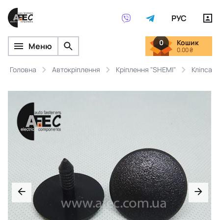
РУС
0
Кошик
Меню
0.00 ₴
Головна
Автокріплення
Кріплення "SHEMI"
Кліпса S