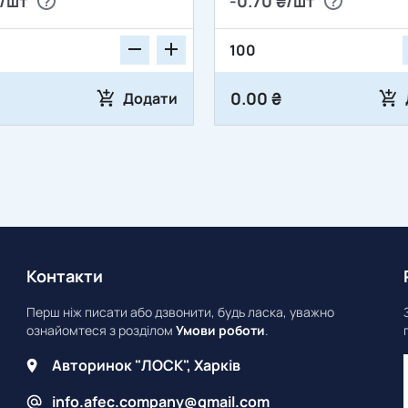
₴/шт
-0.70 ₴/шт
0.00 ₴
Додати
Контакти
Перш ніж писати або дзвонити, будь ласка, уважно
ознайомтеся з розділом
Умови роботи
.
Авторинок "ЛОСК", Харків
info.afec.company@gmail.com