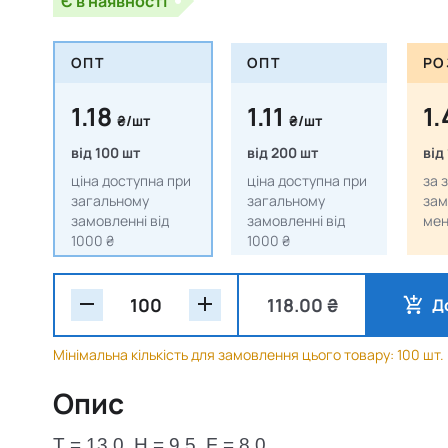
Є в наявності
ОПТ
ОПТ
РО
1.18
1.11
1
₴/шт
₴/шт
від 100 шт
від 200 шт
від
ціна доступна при
ціна доступна при
за 
загальному
загальному
зам
замовленні від
замовленні від
мен
1000 ₴
1000 ₴
118.00 ₴
Д
Мінімальна кількість для замовлення цього товару: 100 шт.
Опис
T = 13.0, H = 9.5, F = 8.0