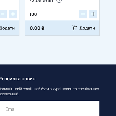
-2.05 ₴/шт
Wall Geely KIA Hyundai JAC
Foton 0940908301
91560SP0003 91560S7A003
0.00 ₴
Додати
Додати
Розсилка новин
Залишіть свій email, щоб бути в курсі новин та спеціальних
пропозицій.