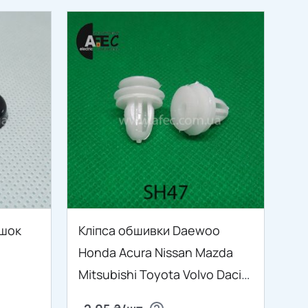
юшок
Кліпса обшивки Daewoo
Honda Acura Nissan Mazda
Mitsubishi Toyota Volvo Dacia
Chery Landwind Skoda Great