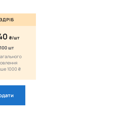
ЗДРІБ
.40
₴/шт
 100 шт
загального
овлення
ше 1000 ₴
одати