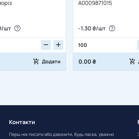
моріз
A0009871015
₴/шт
-1.30 ₴/шт
0.00 ₴
Додати
Контакти
Перш ніж писати або дзвонити, будь ласка, уважно