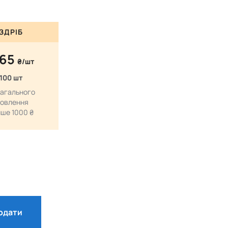
ЗДРІБ
.65
₴/шт
 100 шт
загального
овлення
ше 1000 ₴
одати