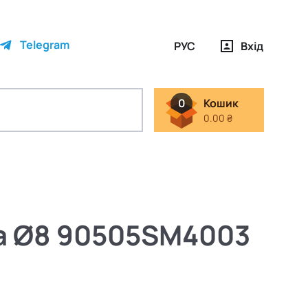
Telegram
РУС
Вхід
0
Кошик
0.00 ₴
на Ø8 90505SM4003