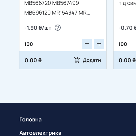
MB566720 MB567499
під са
MB696120 MR154347 MR
322000 7703077183
-1.90 ₴/шт
-0.70 
0.00 ₴
0.00 ₴
Додати
Головна
Автоелектрика