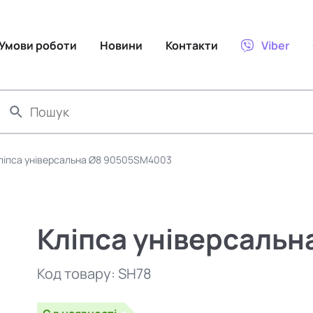
Умови роботи
Новини
Контакти
Viber
ліпса універсальна Ø8 90505SM4003
Кліпса універсаль
Код товару:
SH78