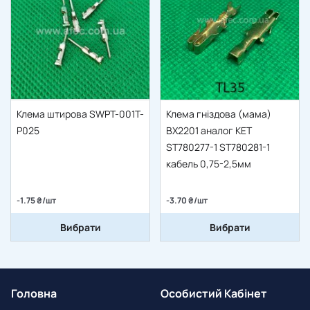
Клема штирова SWPT-001T-
Клема гніздова (мама)
P025
BX2201 аналог KET
ST780277-1 ST780281-1
кабель 0,75-2,5мм
-1.75 ₴/шт
-3.70 ₴/шт
Вибрати
Вибрати
Головна
Особистий Кабінет