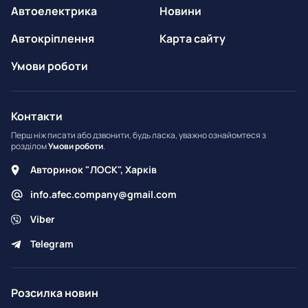
Автоелектрика
Новини
Автокріплення
Карта сайту
Умови роботи
Контакти
Перш ніж писати або дзвонити, будь ласка, уважно ознайомтеся з
розділом
Умови роботи
.
Авторинок "ЛОСК", Харків
info.afec.company@gmail.com
Viber
Telegram
Розсилка новин