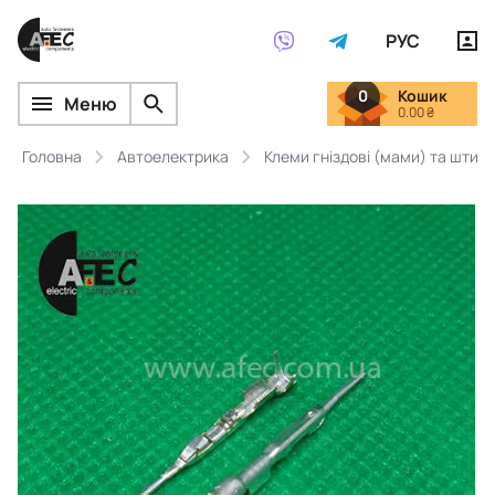
РУС
0
Кошик
Меню
0.00 ₴
Головна
Автоелектрика
Клеми гніздові (мами) та штирь