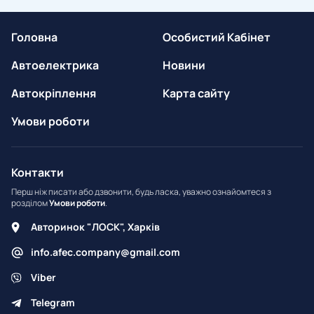
Головна
Особистий Кабінет
Автоелектрика
Новини
Автокріплення
Карта сайту
Умови роботи
Контакти
Перш ніж писати або дзвонити, будь ласка, уважно ознайомтеся з
розділом
Умови роботи
.
Авторинок "ЛОСК", Харків
info.afec.company@gmail.com
Viber
Telegram